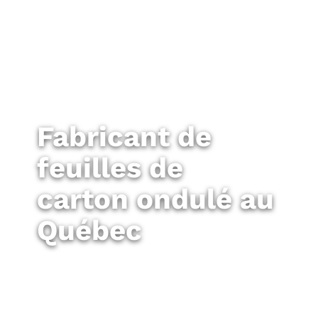
Fabricant de
feuilles de
carton ondulé au
Québec